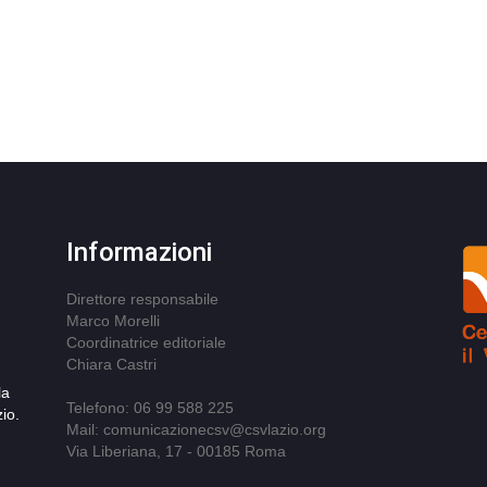
Informazioni
Direttore responsabile
Marco Morelli
Coordinatrice editoriale
Chiara Castri
la
Telefono: 06 99 588 225
io.
Mail: comunicazionecsv@csvlazio.org
Via Liberiana, 17 - 00185 Roma