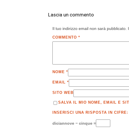
Lascia un commento
Il tuo indirizzo email non sarà pubblicato.
COMMENTO
*
NOME
*
EMAIL
*
SITO WEB
SALVA IL MIO NOME, EMAIL E 
INSERISCI UNA RISPOSTA IN CIFRE:
diciannove − cinque =