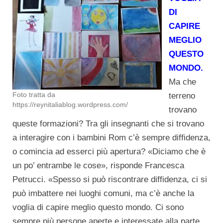
DI
CAPIRE
MEGLIO
QUESTO
MONDO.
Ma che
Foto tratta da
terreno
https://reynitaliablog.wordpress.com/
trovano
queste formazioni? Tra gli insegnanti che si trovano
a interagire con i bambini Rom c’è sempre diffidenza,
o comincia ad esserci più apertura? «Diciamo che è
un po’ entrambe le cose», risponde Francesca
Petrucci. «Spesso si può riscontrare diffidenza, ci si
può imbattere nei luoghi comuni, ma c’è anche la
voglia di capire meglio questo mondo. Ci sono
sempre più persone aperte e interessate alla parte