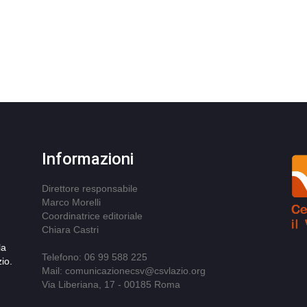
Informazioni
Direttore responsabile
Marco Morelli
Coordinatrice editoriale
Chiara Castri
la
Telefono: 06 99 588 225
io.
Mail: comunicazionecsv@csvlazio.org
Via Liberiana, 17 - 00185 Roma