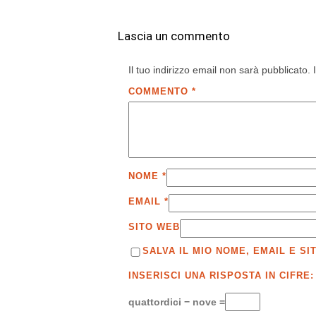
Lascia un commento
Il tuo indirizzo email non sarà pubblicato.
COMMENTO
*
NOME
*
EMAIL
*
SITO WEB
SALVA IL MIO NOME, EMAIL E 
INSERISCI UNA RISPOSTA IN CIFRE:
quattordici − nove =