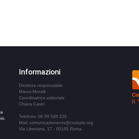
Informazioni
Direttore responsabile
Marco Morelli
Coordinatrice editoriale
Chiara Castri
la
Telefono: 06 99 588 225
io.
Mail: comunicazionecsv@csvlazio.org
Via Liberiana, 17 - 00185 Roma