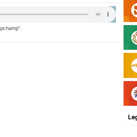
ipchamp”.
Le