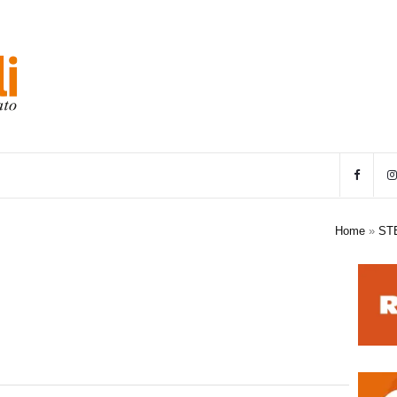
Home
»
ST