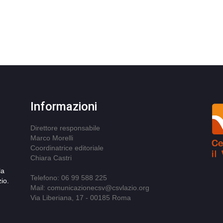
Informazioni
Direttore responsabile
Marco Morelli
Coordinatrice editoriale
Chiara Castri
la
Telefono: 06 99 588 225
io.
Mail: comunicazionecsv@csvlazio.org
Via Liberiana, 17 - 00185 Roma