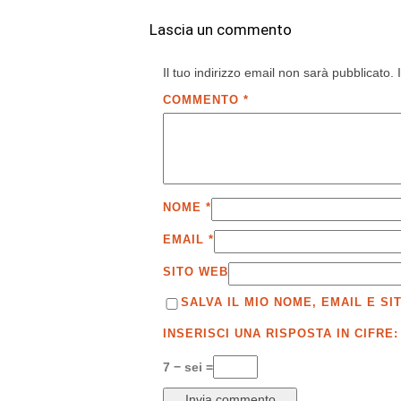
Lascia un commento
Il tuo indirizzo email non sarà pubblicato.
COMMENTO
*
NOME
*
EMAIL
*
SITO WEB
SALVA IL MIO NOME, EMAIL E 
INSERISCI UNA RISPOSTA IN CIFRE:
7 − sei =