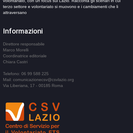
volontariato, con un focus sul Lazio. Racconta gli scenari in cui
terzo settore e volontariato si muovono e i cambiamenti che li
attraversano
Informazioni
Direttore responsabile
Marco Morelli
Coordinatrice editoriale
Chiara Castri
Telefono: 06 99 588 225
Mail: comunicazionecsv@csvlazio.org
Via Liberiana, 17 - 00185 Roma