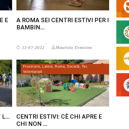
E E
A ROMA SEI CENTRI ESTIVI PER I
BAMBIN...
Maurizio Ermisino
13-07-2022
Frosinone
,
Latina
,
Roma
,
Società
,
Ter
,
Volontariati
L...
CENTRI ESTIVI: CÈ CHI APRE E
CHI NON ...