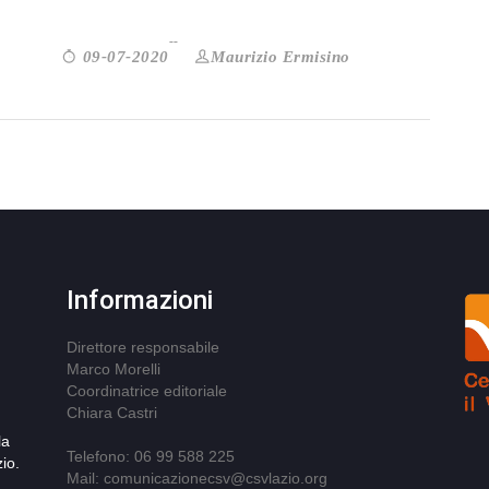
Maurizio Ermisino
09-07-2020
Informazioni
Direttore responsabile
Marco Morelli
Coordinatrice editoriale
Chiara Castri
la
Telefono: 06 99 588 225
io.
Mail: comunicazionecsv@csvlazio.org