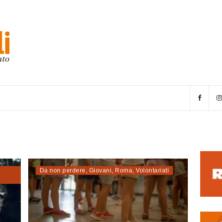
Da non perdere
,
Giovani
,
Roma
,
Volontariati