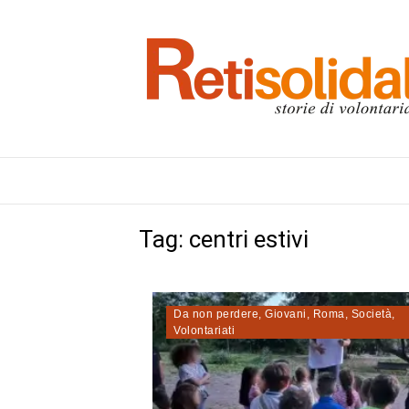
Tag:
centri estivi
Da non perdere
,
Giovani
,
Roma
,
Società
,
Volontariati