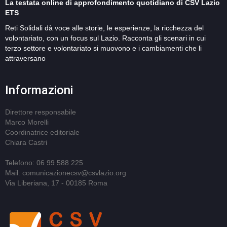
La testata online di approfondimento quotidiano di CSV Lazio
ETS
Reti Solidali dà voce alle storie, le esperienze, la ricchezza del
volontariato, con un focus sul Lazio. Racconta gli scenari in cui
terzo settore e volontariato si muovono e i cambiamenti che li
attraversano
Informazioni
Direttore responsabile
Marco Morelli
Coordinatrice editoriale
Chiara Castri
Telefono: 06 99 588 225
Mail: comunicazionecsv@csvlazio.org
Via Liberiana, 17 - 00185 Roma