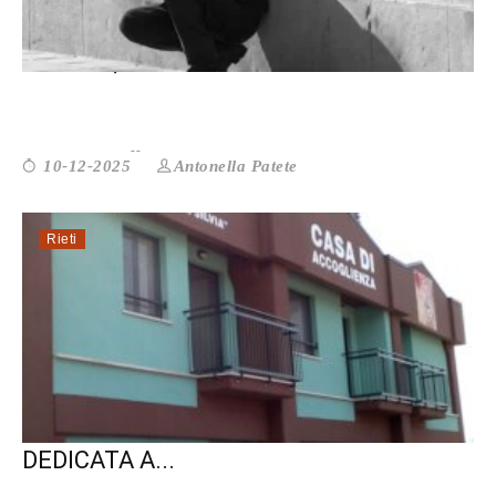
Fine vita, Luca Coscioni: 16mila le r...
Antonella Patete
10-12-2025
Rieti
RIETI: DOMANI UNA GIORNATA
DEDICATA A...