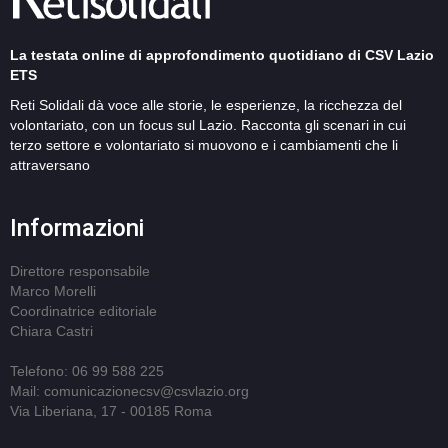
La testata online di approfondimento quotidiano di CSV Lazio
ETS
Reti Solidali dà voce alle storie, le esperienze, la ricchezza del
volontariato, con un focus sul Lazio. Racconta gli scenari in cui
terzo settore e volontariato si muovono e i cambiamenti che li
attraversano
Informazioni
Direttore responsabile
Marco Morelli
Coordinatrice editoriale
Chiara Castri
Telefono: 06 99 588 225
Mail: comunicazionecsv@csvlazio.org
Via Liberiana, 17 - 00185 Roma