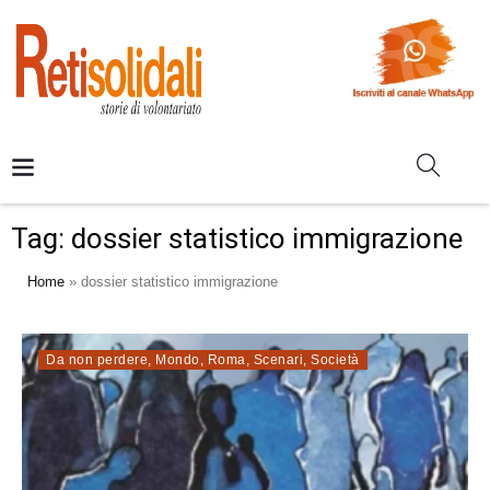
Tag:
dossier statistico immigrazione
Home
»
dossier statistico immigrazione
Da non perdere
,
Mondo
,
Roma
,
Scenari
,
Società