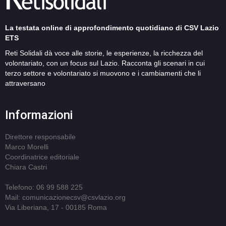
La testata online di approfondimento quotidiano di CSV Lazio
ETS
Reti Solidali dà voce alle storie, le esperienze, la ricchezza del
volontariato, con un focus sul Lazio. Racconta gli scenari in cui
terzo settore e volontariato si muovono e i cambiamenti che li
attraversano
Informazioni
Direttore responsabile
Marco Morelli
Coordinatrice editoriale
Chiara Castri
Telefono: 06 99 588 225
Mail: comunicazionecsv@csvlazio.org
Via Liberiana, 17 - 00185 Roma