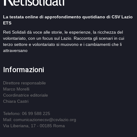
La testata online di approfondimento quotidiano di CSV Lazio
ETS
Reti Solidali dà voce alle storie, le esperienze, la ricchezza del
volontariato, con un focus sul Lazio. Racconta gli scenari in cui
terzo settore e volontariato si muovono e i cambiamenti che li
attraversano
Informazioni
Direttore responsabile
Marco Morelli
Coordinatrice editoriale
Chiara Castri
Telefono: 06 99 588 225
Mail: comunicazionecsv@csvlazio.org
Via Liberiana, 17 - 00185 Roma