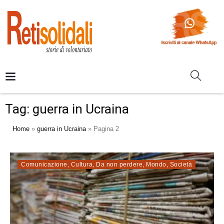
Tag:
guerra in Ucraina
Home
»
guerra in Ucraina
»
Pagina 2
Comunicazione
,
Cultura
,
Da non perdere
,
Mondo
,
Società