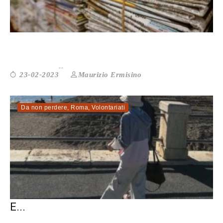
GUERRA IN UCRAINA: SE L’INFORMA...
Maurizio Ermisino
23-02-2023
Da non perdere
,
Roma
,
Volontariati
DALLA GUERRA AL MARE. STORIA DI LEO
E...