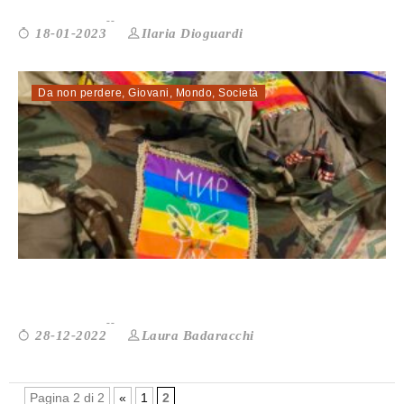
Ilaria Dioguardi
18-01-2023
Da non perdere
,
Giovani
,
Mondo
,
Società
MYR SIGNIFICA PACE
Laura Badaracchi
28-12-2022
Pagina 2 di 2
«
1
2