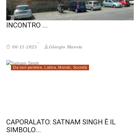
TORNA PARTECIPAZIONE CON UN
INCONTRO ...
Giorgio Marota
06-11-2025
Da non perdere
,
Latina
,
Mondo
,
Società
CAPORALATO: SATNAM SINGH È IL
SIMBOLO...