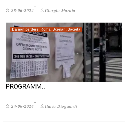
Giorgio Marota
28-06-2024
Da non perdere
,
Roma
,
Scenari
,
Società
LAVORO DOMESTICO: SVILUPPARE
PROGRAMM...
Ilaria Dioguardi
24-06-2024