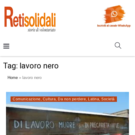
Tag:
lavoro nero
Home
»
lavoro nero
Comunicazione
,
Cultura
,
Da non perdere
,
Latina
,
Società