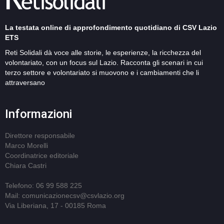
La testata online di approfondimento quotidiano di CSV Lazio
ETS
Reti Solidali dà voce alle storie, le esperienze, la ricchezza del
volontariato, con un focus sul Lazio. Racconta gli scenari in cui
terzo settore e volontariato si muovono e i cambiamenti che li
attraversano
Informazioni
Direttore responsabile
Marco Morelli
Coordinatrice editoriale
Chiara Castri
Telefono: 06 99 588 225
Mail: comunicazionecsv@csvlazio.org
Via Liberiana, 17 - 00185 Roma