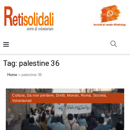
Tag:
palestine 36
Home
»
palestine 36
Cultura
,
Da non perdere
,
Diritti
,
Mondo
,
Roma
,
Società
,
Volontariati