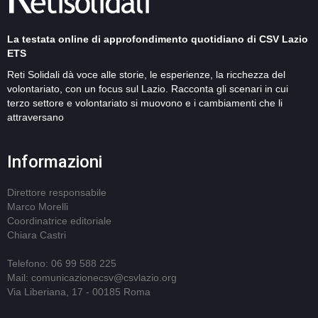
La testata online di approfondimento quotidiano di CSV Lazio
ETS
Reti Solidali dà voce alle storie, le esperienze, la ricchezza del
volontariato, con un focus sul Lazio. Racconta gli scenari in cui
terzo settore e volontariato si muovono e i cambiamenti che li
attraversano
Informazioni
Direttore responsabile
Marco Morelli
Coordinatrice editoriale
Chiara Castri
Telefono: 06 99 588 225
Mail: comunicazionecsv@csvlazio.org
Via Liberiana, 17 - 00185 Roma