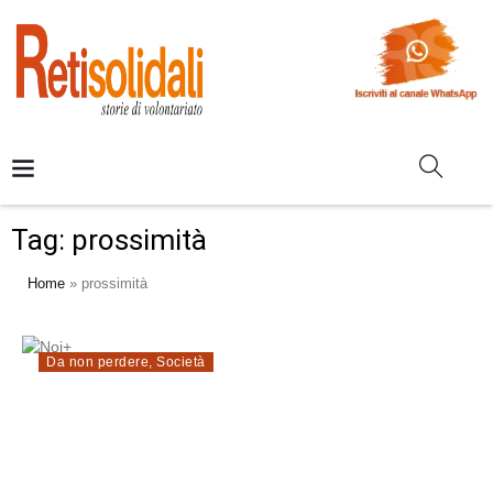
Tag:
prossimità
Home
»
prossimità
Da non perdere
,
Società