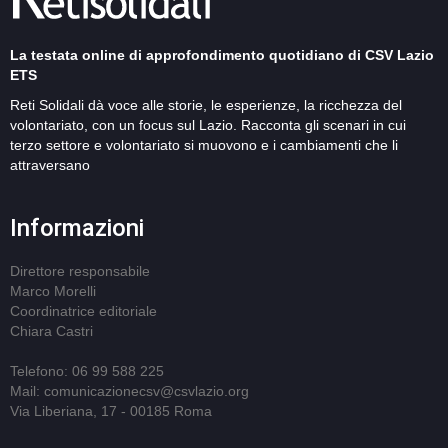
La testata online di approfondimento quotidiano di CSV Lazio
ETS
Reti Solidali dà voce alle storie, le esperienze, la ricchezza del
volontariato, con un focus sul Lazio. Racconta gli scenari in cui
terzo settore e volontariato si muovono e i cambiamenti che li
attraversano
Informazioni
Direttore responsabile
Marco Morelli
Coordinatrice editoriale
Chiara Castri
Telefono: 06 99 588 225
Mail: comunicazionecsv@csvlazio.org
Via Liberiana, 17 - 00185 Roma