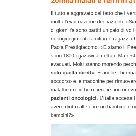
20mila malati e feriti in 
Il tutto è aggravato dal fatto che i ve
molto l’evacuazione dei pazienti. «Si
di giorni fa sono partiti un paio di voli
ricongiungimenti familiari e ragazzi c
Paola Prestigiacomo. «E siamo il Paes
sono 1800 i gazawi accettati. Ma resta
evacuati. Molti stanno morendo perc
solo quella diretta
. È anche chi rim
soccorso e le macchine per rimuovere
malattie croniche o perché non ricevono
pazienti oncologici
. L’Italia accett
avere diritto alle cure un bambino e 
bambini?»