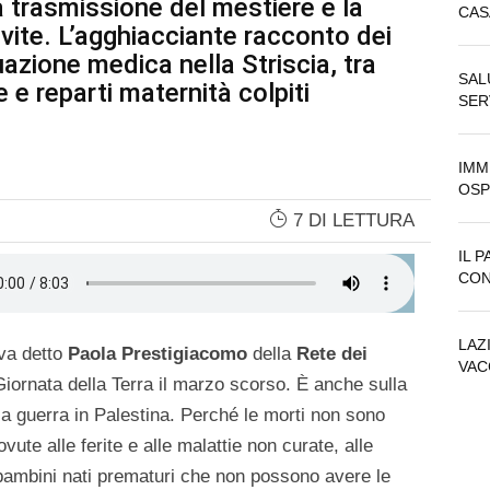
a trasmissione del mestiere e la
CAS
e vite. L’agghiacciante racconto dei
uazione medica nella Striscia, tra
SAL
e e reparti maternità colpiti
SER
IMM
OSP
7 DI LETTURA
IL 
CON
LAZ
eva detto
Paola Prestigiacomo
della
Rete dei
VAC
a Giornata della Terra il marzo scorso. È anche sulla
la guerra in Palestina. Perché le morti non sono
vute alle ferite e alle malattie non curate, alle
 bambini nati prematuri che non possono avere le