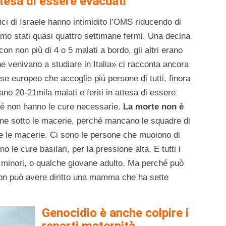
attesa di essere evacuati
rtici di Israele hanno intimidito l’OMS riducendo di
amo stati quasi quattro settimane fermi. Una decina
 con non più di 4 o 5 malati a bordo, gli altri erano
he venivano a studiare in Italia» ci racconta ancora
e europeo che accoglie più persone di tutti, finora
no 20-21mila malati e feriti in attesa di essere
hé non hanno le cure necessarie.
La morte non è
ane sotto le macerie, perché mancano le squadre di
 le macerie. Ci sono le persone che muoiono di
 le cure basilari, per la pressione alta. E tutti i
a i minori, o qualche giovane adulto. Ma perché può
non può avere diritto una mamma che ha sette
Genocidio è anche colpire i