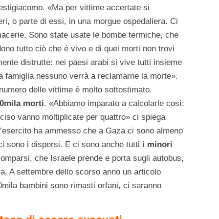
estigiacomo. «Ma per vittime accertate si
i, o parte di essi, in una morgue ospedaliera. Ci
acerie. Sono state usate le bombe termiche, che
idono tutto ciò che è vivo e di quei morti non trovi
ente distrutte: nei paesi arabi si vive tutti insieme
ra famiglia nessuno verrà a reclamarne la morte».
umero delle vittime è molto sottostimato.
0mila morti
. «Abbiamo imparato a calcolarle così:
ciso vanno moltiplicate per quattro» ci spiega
l’esercito ha ammesso che a Gaza ci sono almeno
ci sono i dispersi. E ci sono anche tutti
i minori
comparsi, che Israele prende e porta sugli autobus,
nia. A settembre dello scorso anno un articolo
mila bambini sono rimasti orfani, ci saranno