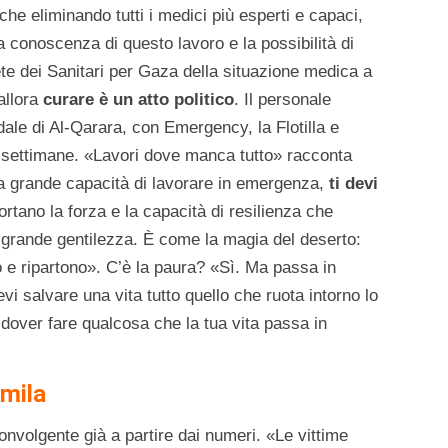
nche eliminando tutti i medici più esperti e capaci,
a conoscenza di questo lavoro e la possibilità di
Rete dei Sanitari per Gaza della situazione medica a
allora
curare è un atto politico
. Il personale
dale di Al-Qarara, con Emergency, la Flotilla e
o settimane. «Lavori dove manca tutto» racconta
a grande capacità di lavorare in emergenza,
ti devi
portano la forza e la capacità di resilienza che
 grande gentilezza. È come la magia del deserto:
no e ripartono». C’è la paura? «Sì. Ma passa in
i salvare una vita tutto quello che ruota intorno lo
i dover fare qualcosa che la tua vita passa in
mila
onvolgente già a partire dai numeri. «Le vittime