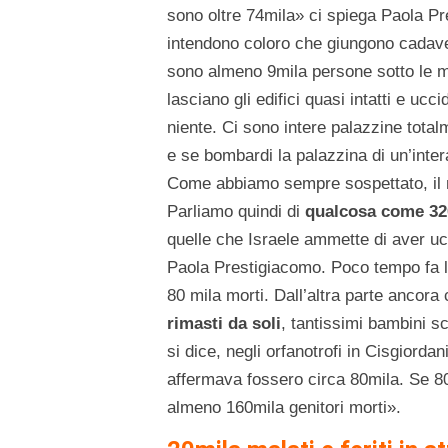
sono oltre 74mila» ci spiega Paola Pr
intendono coloro che giungono cadaver
sono almeno 9mila persone sotto le m
lasciano gli edifici quasi intatti e ucc
niente. Ci sono intere palazzine totalm
e se bombardi la palazzina di un’inte
Come abbiamo sempre sospettato, il n
Parliamo quindi di
qualcosa come 32
quelle che Israele ammette di aver uc
Paola Prestigiacomo. Poco tempo fa 
80 mila morti. Dall’altra parte ancora 
rimasti da soli
, tantissimi bambini s
si dice, negli orfanotrofi in Cisgiorda
affermava fossero circa 80mila. Se 80
almeno 160mila genitori morti».