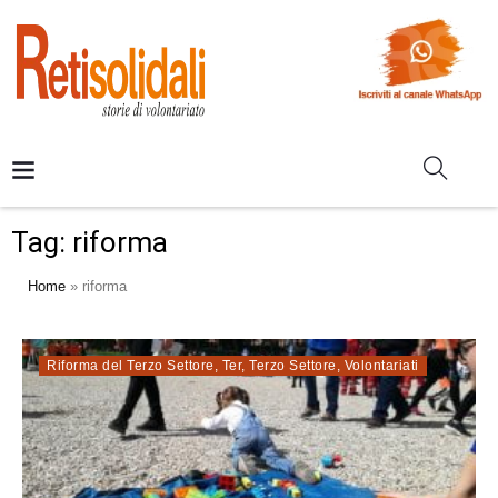
Tag:
riforma
Home
»
riforma
Riforma del Terzo Settore
,
Ter
,
Terzo Settore
,
Volontariati