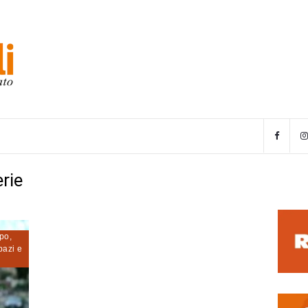
erie
ppo
,
pazi e