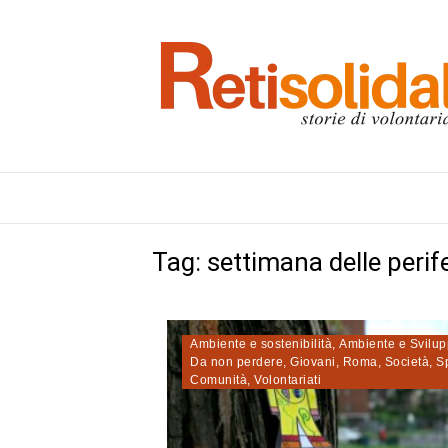
Tag:
settimana delle perif
Ambiente e sostenibilità
,
Ambiente e Svilu
Da non perdere
,
Giovani
,
Roma
,
Società
,
S
Comunità
,
Volontariati