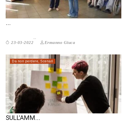
IL FUTURO DI ROMA SI FA CON IL TERZO
...
Ermanno Giuca
23-03-2022
Da non perdere
,
Scenari
MA PERCHÈ LE NORMATIVE
SULL’AMM...