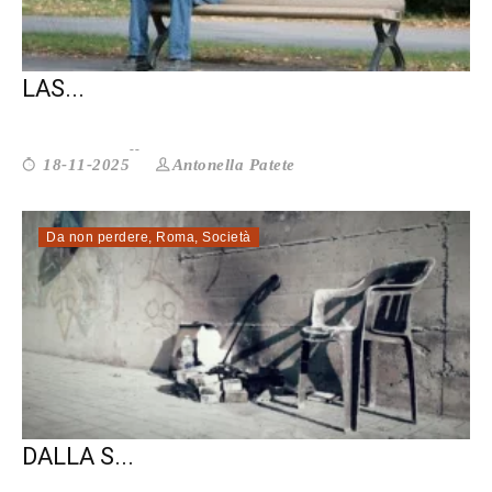
RACCONTARE LE VITE NASCOSTE: «NON
LAS...
Antonella Patete
18-11-2025
Da non perdere
,
Roma
,
Società
MAGLIANA 80: LA PROSTITUZIONE
DALLA S...