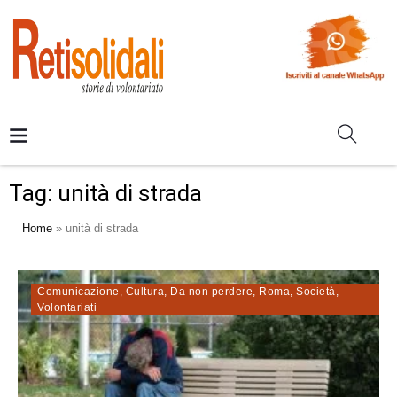
Tag:
unità di strada
Home
»
unità di strada
Comunicazione
,
Cultura
,
Da non perdere
,
Roma
,
Società
,
Volontariati