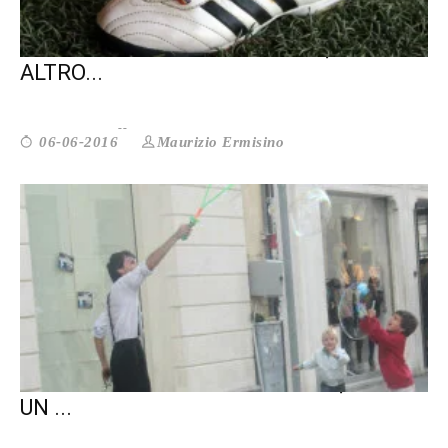
CALCIO SOLIDALE inFEST 2016, UN
ALTRO...
Maurizio Ermisino
06-06-2016
LA GIORNATA DELLA LENTEZZA, CHE È
UN ...