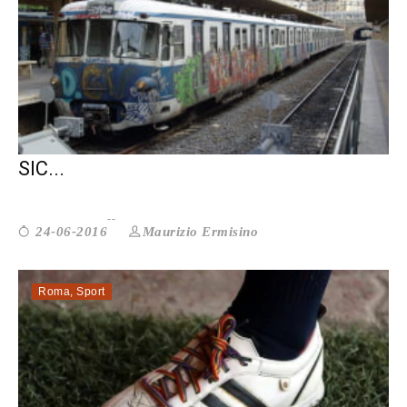
VINCOLI ALLA LIBERTÀ E BISOGNO DI
SIC...
Maurizio Ermisino
24-06-2016
Roma
,
Sport