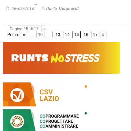
Ilaria Dioguardi
06-05-2016
Pagina 15 di 17
«
Prima
«
...
10
...
13
14
15
16
17
»