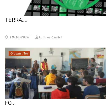
A TIBURTINA LA SOLIDARIETÀ È A
TERRA:...
Chiara Castri
18-10-2016
Giovani
,
Ter
SCUOLA E VOLONTARIATO. INSIEME PER
FO...