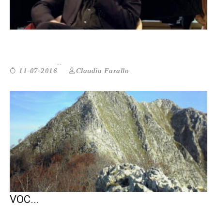
ALBINATI: VI SPIEGO DOV’È IL VE...
Claudia Farallo
11-07-2016
UN ALTRO POSTO: UN ROMANZO CHE DÀ
VOC...