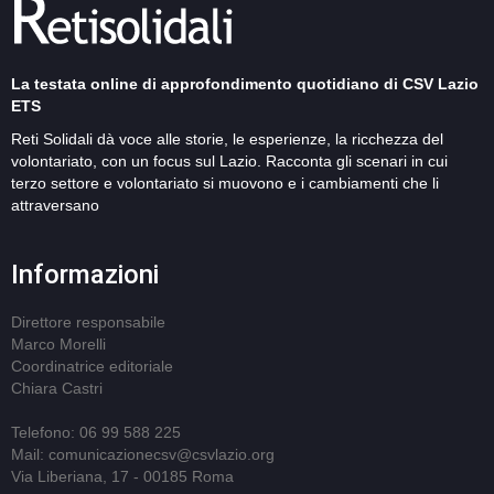
La testata online di approfondimento quotidiano di CSV Lazio
ETS
Reti Solidali dà voce alle storie, le esperienze, la ricchezza del
volontariato, con un focus sul Lazio. Racconta gli scenari in cui
terzo settore e volontariato si muovono e i cambiamenti che li
attraversano
Informazioni
Direttore responsabile
Marco Morelli
Coordinatrice editoriale
Chiara Castri
Telefono: 06 99 588 225
Mail: comunicazionecsv@csvlazio.org
Via Liberiana, 17 - 00185 Roma