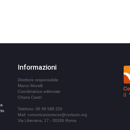
Informazioni
Direttore responsabile
Marco Morelli
Coordinatrice editoriale
Chiara Castri
la
Telefono: 06 99 588 225
io.
Mail: comunicazionecsv@csvlazio.org
Via Liberiana, 17 - 00185 Roma