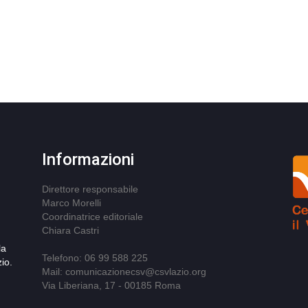
Informazioni
Direttore responsabile
Marco Morelli
Coordinatrice editoriale
Chiara Castri
la
Telefono: 06 99 588 225
io.
Mail: comunicazionecsv@csvlazio.org
Via Liberiana, 17 - 00185 Roma