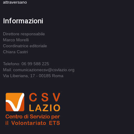
attraversano
Informazioni
Direttore responsabile
Marco Morelli
Coordinatrice editoriale
Chiara Castri
Telefono: 06 99 588 225
Mail: comunicazionecsv@csvlazio.org
Via Liberiana, 17 - 00185 Roma