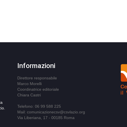
Informazioni
Direttore responsabile
Marco Morelli
Coordinatrice editoriale
Chiara Castri
la
Telefono: 06 99 588 225
io.
Mail: comunicazionecsv@csvlazio.org
Via Liberiana, 17 - 00185 Roma