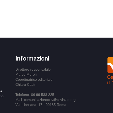
Informazioni
Direttore responsabile
Marco Morelli
Coordinatrice editoriale
Chiara Castri
la
Telefono: 06 99 588 225
io.
Mail: comunicazionecsv@csvlazio.org
Via Liberiana, 17 - 00185 Roma