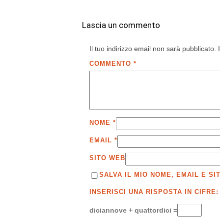
Lascia un commento
Il tuo indirizzo email non sarà pubblicato.
COMMENTO
*
NOME
*
EMAIL
*
SITO WEB
SALVA IL MIO NOME, EMAIL E 
INSERISCI UNA RISPOSTA IN CIFRE:
diciannove + quattordici =