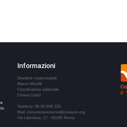
Informazioni
Direttore responsabile
Marco Morelli
Coordinatrice editoriale
Chiara Castri
la
Telefono: 06 99 588 225
io.
Mail: comunicazionecsv@csvlazio.org
Via Liberiana, 17 - 00185 Roma