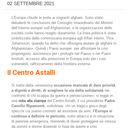
02 SETTEMBRE 2021
L’Europa chiude le porte ai migranti afghani. Sono state
deludenti le conclusioni del Consiglio straordinario dei Ministri
dell’Interno europei sull’Afghanistan, e le organizzazioni delle
società civile hanno reagito duramente. La linea politica è stata
sintetizzata dalla commissaria europea agli Affari interni, Ylva
Johansson, quando ha detto che «Bisogna aiutare gli afghani in
Afghanistan». Quindi i Paesi europei per affrontare la crisi
propongono: assistenza per i profughi nel Paese o nei Paesi
limitrofi, accesso alla protezione in Europa solo per i casi
vulnerabili, rafforzamento della frontiera esterna.
Il Centro Astalli
Si tratta della «ennesima
occasione mancata di dare priorità
a dignità e diritti, di scegliere la via della solidarietà
nei
confronti di chi scappa da guerra e persecuzione», si legge in
una
nota alla stampa
del Centro Astalli, il cui presidente
Padre
Camillo Ripamonti
, sottolinea: «In un tragico gioco degli
specchi cui siamo costretti ad assistere da anni,
l’Europa si
continua a definire in pericolo,
sotto attacco e in situazione
di perenne emergenza, ritenendo di dover proteggere se stessa
da uomini e donne disperati in fuga da guerre e crisi