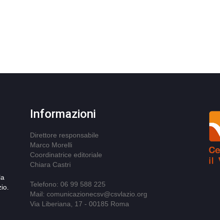
Informazioni
Direttore responsabile
Marco Morelli
Coordinatrice editoriale
Chiara Castri
la
Telefono: 06 99 588 225
io.
Mail: comunicazionecsv@csvlazio.org
Via Liberiana, 17 - 00185 Roma