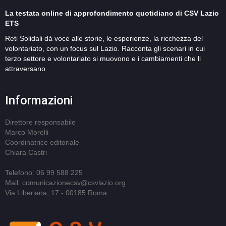
La testata online di approfondimento quotidiano di CSV Lazio
ETS
Reti Solidali dà voce alle storie, le esperienze, la ricchezza del
volontariato, con un focus sul Lazio. Racconta gli scenari in cui
terzo settore e volontariato si muovono e i cambiamenti che li
attraversano
Informazioni
Direttore responsabile
Marco Morelli
Coordinatrice editoriale
Chiara Castri
Telefono: 06 99 588 225
Mail: comunicazionecsv@csvlazio.org
Via Liberiana, 17 - 00185 Roma