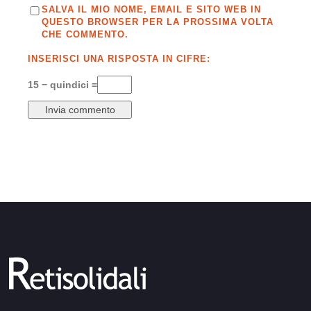
SALVA IL MIO NOME, EMAIL E SITO WEB IN
QUESTO BROWSER PER LA PROSSIMA VOLTA
CHE COMMENTO.
INSERISCI UNA RISPOSTA IN CIFRE:
15 − quindici =