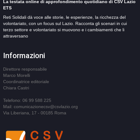
La testata online di approfondimento quotidiano di CSV Lazio
ETS
Reti Solidali dà voce alle storie, le esperienze, la ricchezza del
volontariato, con un focus sul Lazio. Racconta gli scenari in cui
terzo settore e volontariato si muovono e i cambiamenti che li
attraversano
Informazioni
Direttore responsabile
Marco Morelli
Coordinatrice editoriale
Chiara Castri
Telefono: 06 99 588 225
Mail: comunicazionecsv@csvlazio.org
Via Liberiana, 17 - 00185 Roma