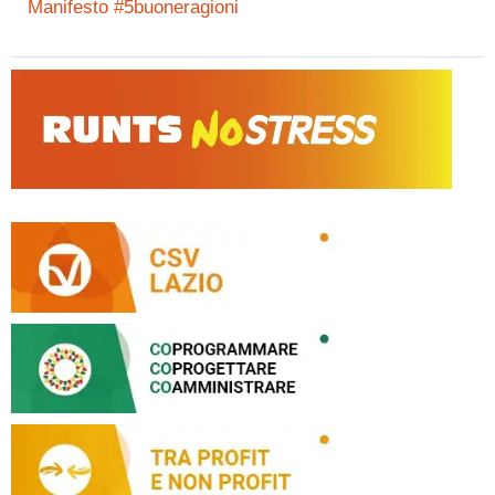
Manifesto #5buoneragioni