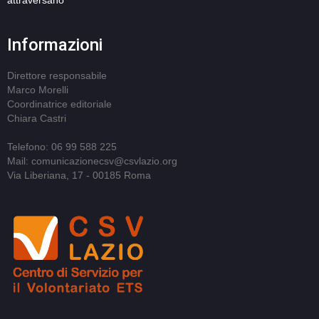
attraversano
Informazioni
Direttore responsabile
Marco Morelli
Coordinatrice editoriale
Chiara Castri
Telefono: 06 99 588 225
Mail: comunicazionecsv@csvlazio.org
Via Liberiana, 17 - 00185 Roma