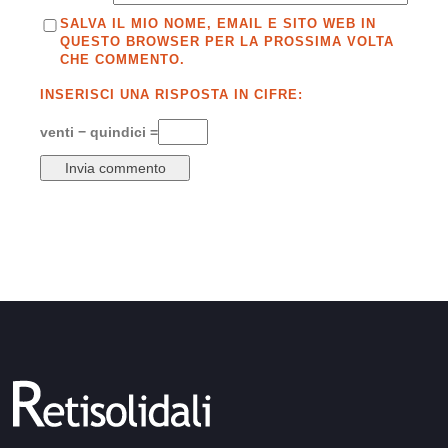
SALVA IL MIO NOME, EMAIL E SITO WEB IN
QUESTO BROWSER PER LA PROSSIMA VOLTA
CHE COMMENTO.
INSERISCI UNA RISPOSTA IN CIFRE:
venti − quindici =