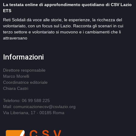
La testata online di approfondimento quotidiano di CSV Lazio
ETS
Reti Solidali dà voce alle storie, le esperienze, la ricchezza del
volontariato, con un focus sul Lazio. Racconta gli scenari in cui
terzo settore e volontariato si muovono e i cambiamenti che li
attraversano
Informazioni
Direttore responsabile
Marco Morelli
Coordinatrice editoriale
Chiara Castri
Telefono: 06 99 588 225
Mail: comunicazionecsv@csvlazio.org
Via Liberiana, 17 - 00185 Roma