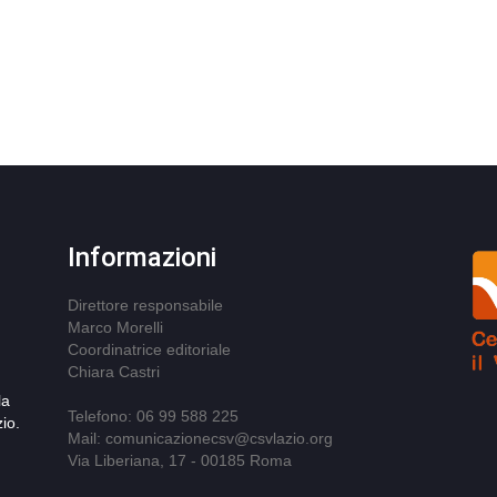
Informazioni
Direttore responsabile
Marco Morelli
Coordinatrice editoriale
Chiara Castri
la
Telefono: 06 99 588 225
io.
Mail: comunicazionecsv@csvlazio.org
Via Liberiana, 17 - 00185 Roma