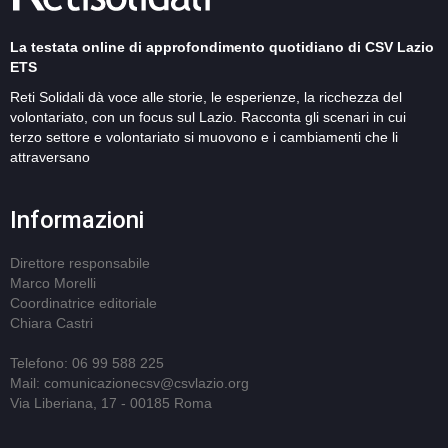
La testata online di approfondimento quotidiano di CSV Lazio
ETS
Reti Solidali dà voce alle storie, le esperienze, la ricchezza del
volontariato, con un focus sul Lazio. Racconta gli scenari in cui
terzo settore e volontariato si muovono e i cambiamenti che li
attraversano
Informazioni
Direttore responsabile
Marco Morelli
Coordinatrice editoriale
Chiara Castri
Telefono: 06 99 588 225
Mail: comunicazionecsv@csvlazio.org
Via Liberiana, 17 - 00185 Roma