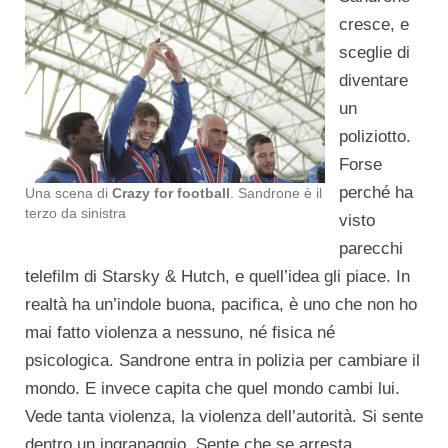
cresce, e
sceglie di
diventare
un
poliziotto.
Forse
perché ha
Una scena di
Crazy for football
. Sandrone è il
terzo da sinistra
visto
parecchi
telefilm di Starsky & Hutch, e quell’idea gli piace. In
realtà ha un’indole buona, pacifica, è uno che non ho
mai fatto violenza a nessuno, né fisica né
psicologica. Sandrone entra in polizia per cambiare il
mondo. E invece capita che quel mondo cambi lui.
Vede tanta violenza, la violenza dell’autorità. Si sente
dentro un ingranaggio. Sente che se arresta