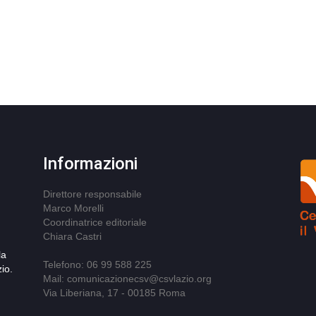
Informazioni
Direttore responsabile
Marco Morelli
Coordinatrice editoriale
Chiara Castri
la
Telefono: 06 99 588 225
io.
Mail: comunicazionecsv@csvlazio.org
Via Liberiana, 17 - 00185 Roma