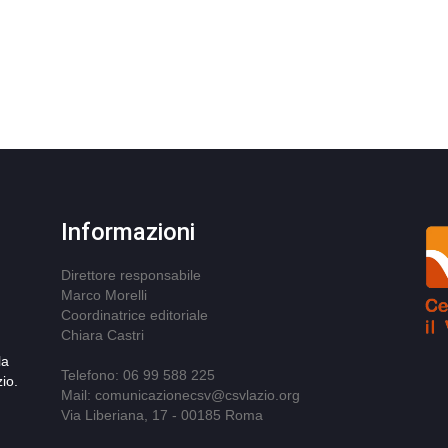
Informazioni
Direttore responsabile
Marco Morelli
Coordinatrice editoriale
Chiara Castri
la
Telefono: 06 99 588 225
io.
Mail: comunicazionecsv@csvlazio.org
Via Liberiana, 17 - 00185 Roma