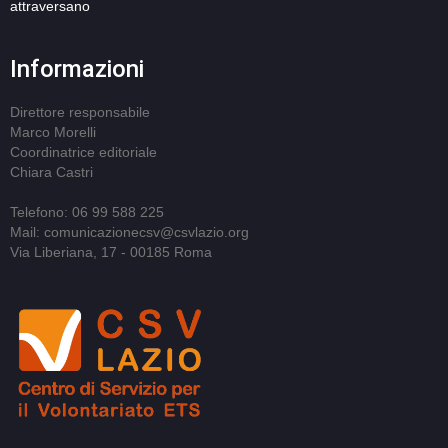
attraversano
Informazioni
Direttore responsabile
Marco Morelli
Coordinatrice editoriale
Chiara Castri
Telefono: 06 99 588 225
Mail: comunicazionecsv@csvlazio.org
Via Liberiana, 17 - 00185 Roma