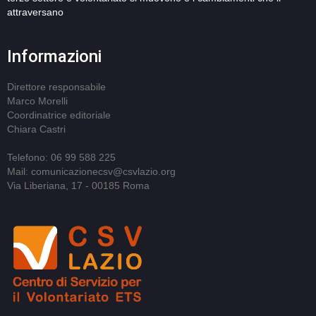
attraversano
Informazioni
Direttore responsabile
Marco Morelli
Coordinatrice editoriale
Chiara Castri
Telefono: 06 99 588 225
Mail: comunicazionecsv@csvlazio.org
Via Liberiana, 17 - 00185 Roma