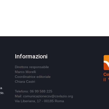
Informazioni
Direttore responsabile
Marco Morelli
Coordinatrice editoriale
Chiara Castri
la
Telefono: 06 99 588 225
io.
Mail: comunicazionecsv@csvlazio.org
Via Liberiana, 17 - 00185 Roma