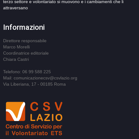
terzo settore e volontariato si muovono e i cambiamenti che li
attraversano
Informazioni
Direttore responsabile
Marco Morelli
Coordinatrice editoriale
Chiara Castri
Telefono: 06 99 588 225
Mail: comunicazionecsv@csvlazio.org
Via Liberiana, 17 - 00185 Roma