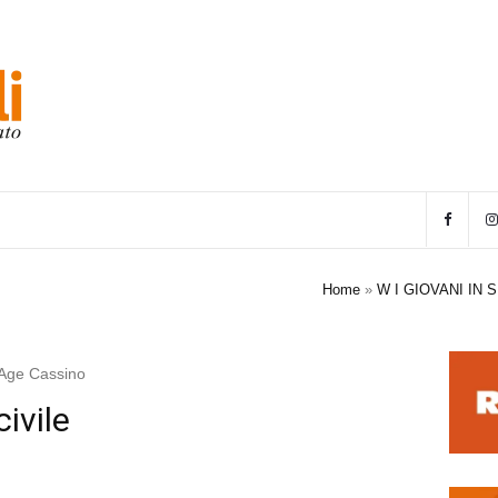
Home
»
W I GIOVANI IN 
e Age Cassino
ivile