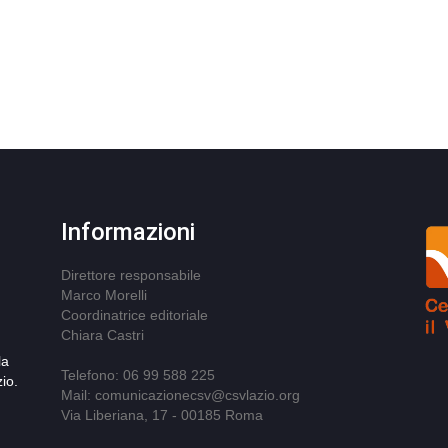
Informazioni
Direttore responsabile
Marco Morelli
Coordinatrice editoriale
Chiara Castri
la
Telefono: 06 99 588 225
io.
Mail: comunicazionecsv@csvlazio.org
Via Liberiana, 17 - 00185 Roma