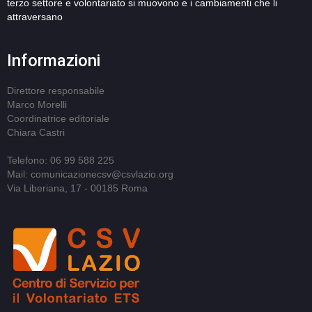
terzo settore e volontariato si muovono e i cambiamenti che li
attraversano
Informazioni
Direttore responsabile
Marco Morelli
Coordinatrice editoriale
Chiara Castri
Telefono: 06 99 588 225
Mail: comunicazionecsv@csvlazio.org
Via Liberiana, 17 - 00185 Roma