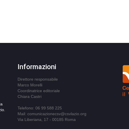
Informazioni
Direttore responsabile
Marco Morelli
Coordinatrice editoriale
Chiara Castri
la
Telefono: 06 99 588 225
io.
Mail: comunicazionecsv@csvlazio.org
Via Liberiana, 17 - 00185 Roma